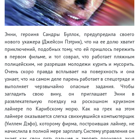
Энни, героиня Сандры Буллок, предупредила своего
нового ухажера (Джейсон Пэтрик), что на ее долю хватит
приключений, подобных тому, что ей пришлось пережить
в первом фильме, и тот соврал, что работает пляжным
полицейским, не разрешая молодежи курить и мусорить.
Очень скоро правда всплывает на поверхность и она
узнает, что на самом деле парень работает в спецотряде и
выполняет черзвычайно опасные задания. Чтобы
загладить свою вину, он приглашает Энни в
развлекательную поездку на роскошном круизном
лайнере по Карибскому морю. Как на грех на этом
лайнере оказывается слегка свихнувшийся компьютерщик
(Уиллем Дэфо), которому фирма, построившая лайнер, не
начислила в полной мере зарплату. Систему управления он
знает как свои пять пальцев и терпеть произвол акул