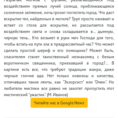
воздействием прямых лучей солнца, приближающееся
солнечное затмение, ночь грозит поглотить город. Что даст
вскрытие тел, найденных в могиле? Труп просто оживает и
встает со стола для вскрытия, но рассыпается под
воздействием света и снова складывается в... дымную,
черную тень... Кто возьмет в руки меч Господа для того,
чтобы встать на пути зла в предрассветный час? Что может
сделать простой шериф и его помощник? Может быть,
спасителем станет таинственный незнакомец с белым
воротничком священника, приехавший в город?... В
картине есть все, что требуют традиции жанра, даже
черные гончие ада. Нет только новизны и качества,
отличавших такие ленты, как "Экзорсист" или "Омен". Но
любители мистики все равно не захотят пропустить этот
мистический "ужастик". (М. Иванов)
Читайте нас в Google.News