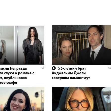
тасия Неправда
53-летний брат
ла слухи о романе с
Анджелины Джоли
м, опубликовав
совершил каминг-аут
ное селфи