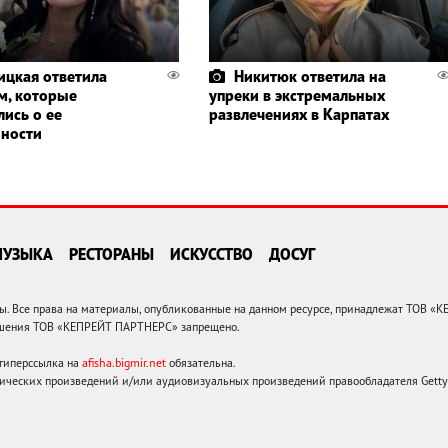
ицкая ответила
Никитюк ответила на
м, которые
упреки в экстремальных
лись о ее
развлечениях в Карпатах
ности
МУЗЫКА
РЕСТОРАНЫ
ИСКУССТВО
ДОСУГ
 Все права на материалы, опубликованные на данном ресурсе, принадлежат ТОВ «
решения ТОВ «КЕПРЕЙТ ПАРТНЕРС» запрещено.
 гиперссылка на
afisha.bigmir.net
обязательна.
ических произведений и/или аудиовизуальных произведений правообладателя Getty I