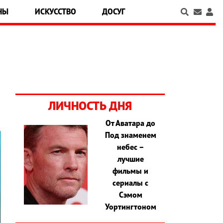
НЫ
ИСКУССТВО
ДОСУГ
ЛИЧНОСТЬ ДНЯ
От Аватара до
Под знаменем
небес –
лучшие
фильмы и
сериалы с
Сэмом
Уортингтоном