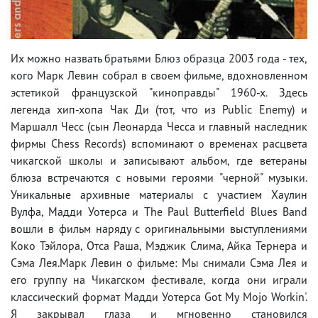
Их можно назвать братьями Блюз образца 2003 года - тех,
кого Марк Левин собрал в своем фильме, вдохновленном
эстетикой французской "киноправды" 1960-х. Здесь
легенда хип-хопа Чак Ди (тот, что из Public Enemy) и
Маршалл Чесс (сын Леонарда Чесса и главный наследник
фирмы Chess Records) вспоминают о временах расцвета
чикагской школы и записывают альбом, где ветераны
блюза встречаются с новыми героями "черной" музыки.
Уникальные архивные материалы с участием Хаулин
Вулфа, Мадди Уотерса и The Paul Butterfield Blues Band
вошли в фильм наряду с оригинальными выступлениями
Коко Тэйлора, Отса Раша, Мэджик Слима, Айка Тернера и
Сэма Лея.Марк Левин о фильме: Мы снимали Сэма Лея и
его группу на Чикагском фестивале, когда они играли
классический формат Мадди Уотерса Got My Mojo Workin'.
Я закрывал глаза и мгновенно становился