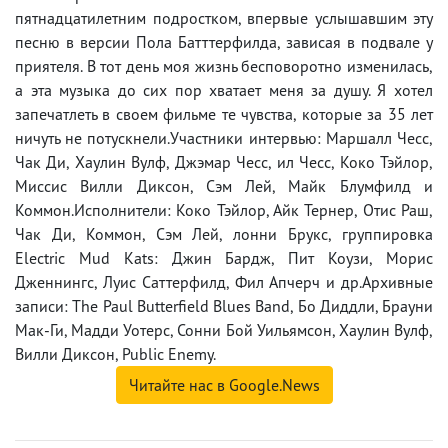
пятнадцатилетним подростком, впервые услышавшим эту
песню в версии Пола Батттерфилда, зависая в подвале у
приятеля. В тот день моя жизнь бесповоротно изменилась,
а эта музыка до сих пор хватает меня за душу. Я хотел
запечатлеть в своем фильме те чувства, которые за 35 лет
ничуть не потускнели.Участники интервью: Маршалл Чесс,
Чак Ди, Хаулин Вулф, Джэмар Чесс, ил Чесс, Коко Тэйлор,
Миссис Вилли Диксон, Сэм Лей, Майк Блумфилд и
Коммон.Исполнители: Коко Тэйлор, Айк Тернер, Отис Раш,
Чак Ди, Коммон, Сэм Лей, лонни Брукс, группировка
Electric Mud Kats: Джин Бардж, Пит Коузи, Морис
Дженнингс, Луис Саттерфилд, Фил Апчерч и др.Архивные
записи: The Paul Butterfield Blues Band, Бо Диддли, Брауни
Мак-Ги, Мадди Уотерс, Сонни Бой Уильямсон, Хаулин Вулф,
Вилли Диксон, Public Enemy.
Читайте нас в Google.News