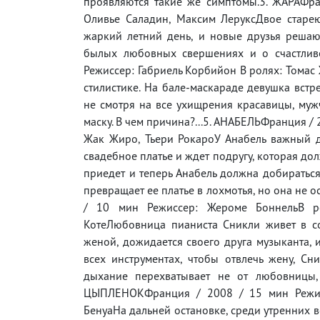
проявляются такие же симптомы.3. ЖАРАФра
Оливье Саладин, Максим ЛеруксДвое старе
жаркий летний день, и новые друзья решают
былых любовных свершениях и о счастлив
Режиссер: Габриель Корбийон В ролях: Томас
стилистике. На бале-маскараде девушка встр
не смотря на все ухищрения красавицы, мужч
маску. В чем причина?...5. АНАБЕЛЬФранция / 
Жак Жиро, Тьери РокароУ Анабель важный д
свадебное платье и ждет подругу, которая дол
приедет и теперь Анабель должна добираться
превращает ее платье в лохмотья, но она не 
/ 10 мин Режиссер: Жероме БоннельВ р
КотеЛюбовница пианиста Сникли живет в со
женой, дожидается своего друга музыканта, 
всех инструментах, чтобы отвлечь жену, Сн
дыхание перехватывает не от любовницы,
ЦЫПЛЕНОКФранция / 2008 / 15 мин Режисс
БенуаНа дальней остановке, среди утренних 