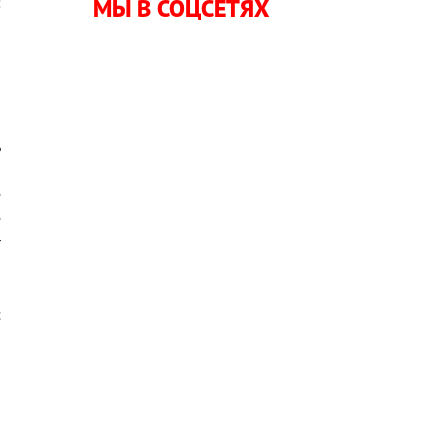
:
МЫ В СОЦСЕТЯХ
о
,
н
-
,
ь
,
е
е
г
9
я
с
а
и
И
о
,