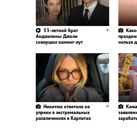
53-летний брат
Како
Анджелины Джоли
праздник
совершил каминг-аут
нельзя 
Никитюк ответила на
Кажа
упреки в экстремальных
заявлени
развлечениях в Карпатах
зарабат