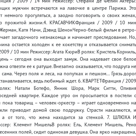
нция / 2009 / 14 мин Режиссер: Стефани де Фелин Актеры
ющих мужчин встречаются на лавочке в центре Парижа. Эт
 немного прогуляться, а заодно поговорить о своих женах
о прожитой жизни.4. КРАСАВЧИКФранция / 2009 / 10 ми
 Жерман, Катя Начи, Дэвид ШенонЧерно-белый фильм в ретро
ечает загадочного незнакомца и начинает преследование. Но
ина остается холоден к ее кокетству и отказывается снимат
2009 / 10 мин Режиссер: Агата КюриВ ролях: Кристель Корниль
ень – сегодня она выходит замуж. Она надевает свое бело
жна отвезти ее к ратуше. Внезапно оказывается, что подруга н
 сама. Через поля и леса, на попутках и пешком… Грязь доро
останавливается, ведь любимый ждет. 6. КВАРТЕТФранция / 200
олях: Натали Ботефо, Янник Шора, Марк Ситти, Оливи
седней квартире. Каждое утро он просыпается в постели 
и пока товарищ – человек-оркестр – играет одновременно н
икли приводит домой свою подружку. Страсти накаляются, 
 а от того, что жена находится за стенкой. 7. ШЛЮХА 
ер: Клемент МишельВ ролях: Ель, Клемент Мишель, Рен
весенних полей, сидит одинокая девушка. Она ярко накрашена