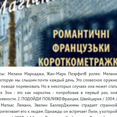
еры: Мелани Маркаджи, Жан-Марк ПеэрфитВ ролях: Мелан
которую мы слышим почти каждый день. Это словесное оружи
оводе поревновать. Но в некоторых случаях она может стат
я Зои - это как наркотик - попробовав в первый раз, он
и ревности. 2. ПОДОЙДИ ПОБЛИЖЕФранция, Швейцария / 2004 
Матиас Леманн, Эвелин БаллерДжимми страдает странно
ритягивает его к людям. Однажды он встречает Лили, у которо