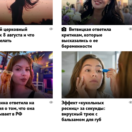
й церковный
Витвицкая ответила
 8 августа и что
критикам, которые
делать
высказались о ее
беременности
нна ответила на
Эффект «кукольных
я о том, что она
ресниц» за секунды:
ывает в РФ
вирусный трюк с
бальзамом для губ