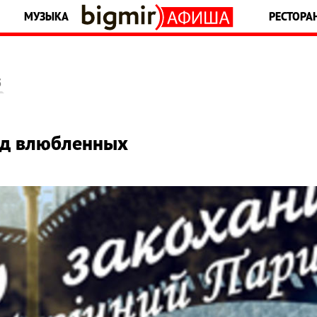
МУЗЫКА
РЕСТОРА
5
од влюбленных