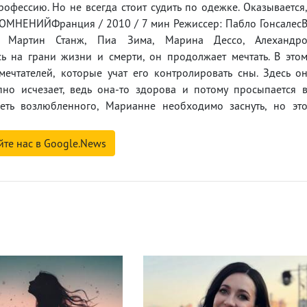
офессию. Но не всегда стоит судить по одежке. Оказывается
СОМНЕНИЙФранция / 2010 / 7 мин Режиссер: Пабло Гонсалес
, Мартин Станж, Пиа Зима, Марина Дессо, Алехандр
ь на грани жизни и смерти, он продолжает мечтать. В это
ечтателей, которые учат его контролировать сны. Здесь о
но исчезает, ведь она-то здорова и потому просыпается 
еть возлюбленного, Марианне необходимо заснуть, но эт
йте нас в Google.News