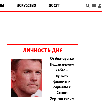
НЫ
ИСКУССТВО
ДОСУГ
ЛИЧНОСТЬ ДНЯ
От Аватара до
Под знаменем
небес –
лучшие
фильмы и
сериалы с
Сэмом
Уортингтоном