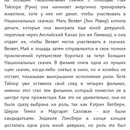
Тэйлора (Руни) она начинает энергично тренировать
животное, хотя у нее нет денег, чтобы участвовать в
Национальных скачках. Мать Велвет (Энн Ревир) копила
деньги, которые она выиграла еще юной девушкой,
переплыв через Английский Канал (он же Ламанш), и она
отдает их, чтобы Велвет могла участвовать в скачках.
Велвет, Май и лошадь затем отправлюятся в свое полное
приключений путешествие бороться за титул Больших
Национальных скачек. В фильме снята одна из лучших
сцен скачек, когда-либо снятых в кино, но и хозяйка не
отстает, показывая выигрышное исполнение роли. Хотя
Тэйлор уже оставила свой след в четырех фильмах,
именно этот стал тем фильмом, который поместил ее в
центре луча прожектора. Как это не удивительно, она не
была сразу выбрана на роль, так как Кэтрин Хепберн,
Шерли Темпл и Маргарет Саллэвэн - все были
кандидатками. Энджеле Лэнсбери в конце концов
досталась одна роль юной девушки, но роль эта был