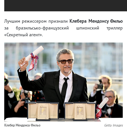
Лучшим режиссером признали
Клебера Мендонсу Фильо
за бразильсько-французский шпионский триллер
«Секретный агент».
Клебер Мендонса Фильо
Getty Images