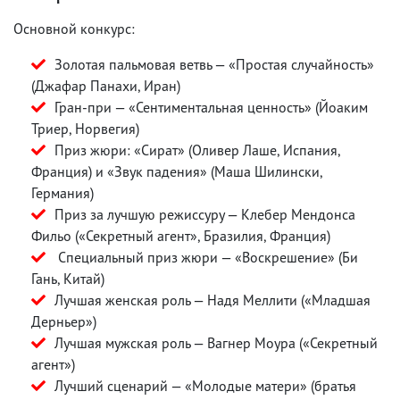
Основной конкурс:
Золотая пальмовая ветвь — «Простая случайность»
(Джафар Панахи, Иран)
Гран-при — «Сентиментальная ценность» (Йоаким
Триер, Норвегия)
Приз жюри: «Сират» (Оливер Лаше, Испания,
Франция) и «Звук падения» (Маша Шилински,
Германия)
Приз за лучшую режиссуру — Клебер Мендонса
Фильо («Секретный агент», Бразилия, Франция)
Специальный приз жюри — «Воскрешение» (Би
Гань, Китай)
Лучшая женская роль — Надя Меллити («Младшая
Дерньер»)
Лучшая мужская роль — Вагнер Моура («Секретный
агент»)
Лучший сценарий — «Молодые матери» (братья