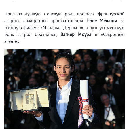
Приз за лучшую женскую роль достался французской
актрисе алжирского происхождения
Наде Меллити
за
работу в фильме «Младшая Дерньер», а лучшую мужскую
роль сыграл бразилиец
Вагнер Моура
в «Секретном
агенте».