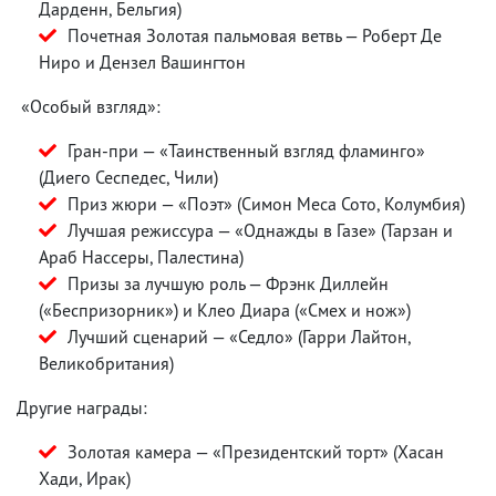
Дарденн, Бельгия)
Почетная Золотая пальмовая ветвь — Роберт Де
Ниро и Дензел Вашингтон
«Особый взгляд»:
Гран-при — «Таинственный взгляд фламинго»
(Диего Сеспедес, Чили)
Приз жюри — «Поэт» (Симон Меса Сото, Колумбия)
Лучшая режиссура — «Однажды в Газе» (Тарзан и
Араб Нассеры, Палестина)
Призы за лучшую роль — Фрэнк Диллейн
(«Беспризорник») и Клео Диара («Смех и нож»)
Лучший сценарий — «Седло» (Гарри Лайтон,
Великобритания)
Другие награды:
Золотая камера — «Президентский торт» (Хасан
Хади, Ирак)