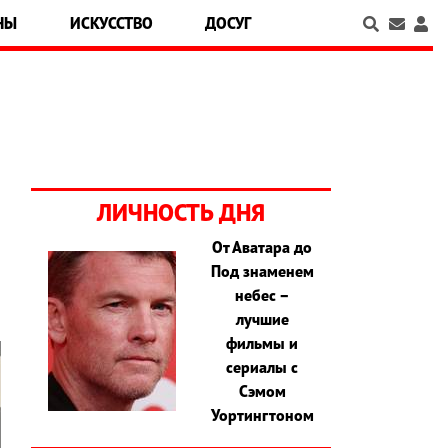
НЫ
ИСКУССТВО
ДОСУГ
ЛИЧНОСТЬ ДНЯ
От Аватара до
Под знаменем
небес –
лучшие
фильмы и
сериалы с
Сэмом
Уортингтоном