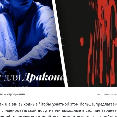
афиша мероприятий
kontramarka.u
ак и в эти выходные. Чтобы узнать об этом больше, предлагае
к спланировать свой досуг на эти выходные в столице заранее
иятий, с помощью которой вы сможете решить, куда пойти 