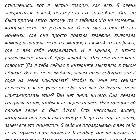
отношениях, вот я честно говорю, как есть. Я очень
закуривался травой, потому что так спокойнее. Она не
была против этого, потому что я забивал х*р на моменты,
которые меня не устраивали. Очень много пил. И есть
моменты, где она просто прятала телефон, включала
камеру, выводила меня на эмоции, на какой-то конфликт,
где я вел себя неадекватно. И я кричал, я что-то
рассказывал, пьяный бред какой-то. Она мне постоянно
говорит: "Да я тебя сейчас в интернете выставлю в таком
образе". Вот ты меня любишь, зачем тогда собирать эти 2
года на меня компромат? Чтобы ты мне его сейчас
показала и я не ушел от тебя, что ли? Ты будешь меня
шантажировать этим? Там нет лица, ничего. Она делала
специально так, чтобы я не видел ничего. Ну я говорил ей
плохие вещи, я был бухой. Есть несколько видео,
которыми она меня шантажирует. Я до сих пор не знаю,
зачем все это снималось. Я себя не оправдываю, я вел себя
не по-мужски в эти моменты. Я вообще мог не вестись на
эти провокации. Немного наговорил гадостей, и мне будет