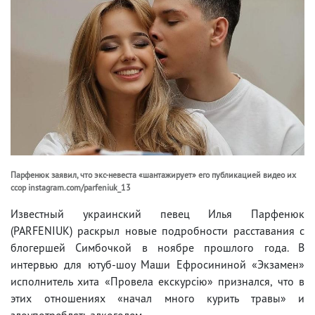
Парфенюк заявил, что экс-невеста «шантажирует» его публикацией видео их
ссор instagram.com/parfeniuk_13
Известный украинский певец Илья Парфенюк
(PARFENIUK) раскрыл новые подробности расставания с
блогершей Симбочкой в ноябре прошлого года. В
интервью для ютуб-шоу Маши Ефросининой «Экзамен»
исполнитель хита «Провела екскурсію» признался, что в
этих отношениях «начал много курить травы» и
злоупотреблять алкоголем.