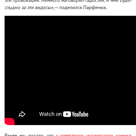
стыдно за эти видосы»,—
поделился Парфенюк.
Ранее мы писали, что
у известного украинского комика