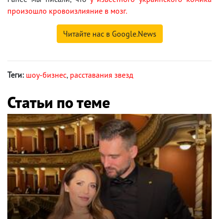
произошло кровоизлияние в мозг.
Читайте нас в Google.News
Теги:
шоу-бизнес
,
расставания звезд
Статьи по теме