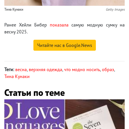
Тина Кунаки
Getty Images
Ранее Хейли Бибер
показала
самую модную сумку на
весну 2025.
Читайте нас в Google.News
Теги:
весна
,
верхняя одежда
,
что модно носить
,
образ
,
Тина Кунаки
Статьи по теме