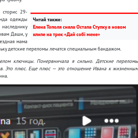
 сторис 29-
енда одежды
Читай также:
 наследнику
Елена Тополя сняла Остапа Ступку в новом
овам Даши, у
клипе на трек «Дай собі мене»
вездная мама
ольку детские переломы лечатся специальным бандажом.
елом ключицы. Понервничала я сильно. Детские перелом
в. Это плюс. Еще плюс — это отношение Ивана к жизненны
ина.