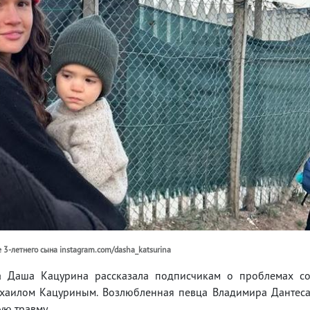
3-летнего сына instagram.com/dasha_katsurina
а Даша Кацурина рассказала подписчикам о проблемах с
ихаилом Кацуриным. Возлюбленная певца Владимира Дантес
ую травму.