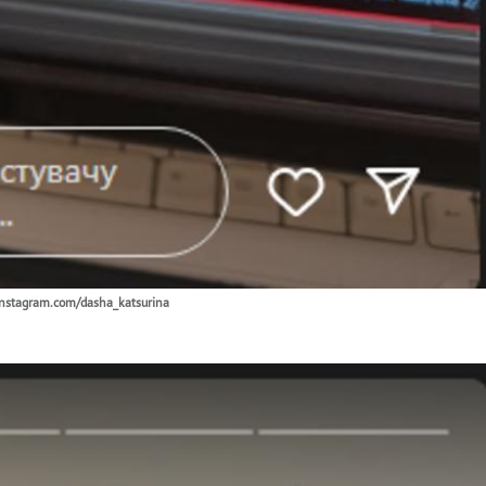
nstagram.com/dasha_katsurina