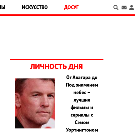
НЫ
ИСКУССТВО
ДОСУГ
ЛИЧНОСТЬ ДНЯ
От Аватара до
Под знаменем
небес –
лучшие
фильмы и
сериалы с
Сэмом
Уортингтоном