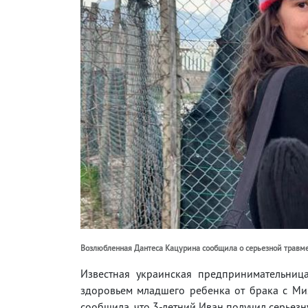
Возлюбленная Дантеса Кацурина сообщила о серьезной травме 
Известная украинская предпринимательниц
здоровьем младшего ребенка от брака с М
сообщила, что 3-летний Иван получил серьезн