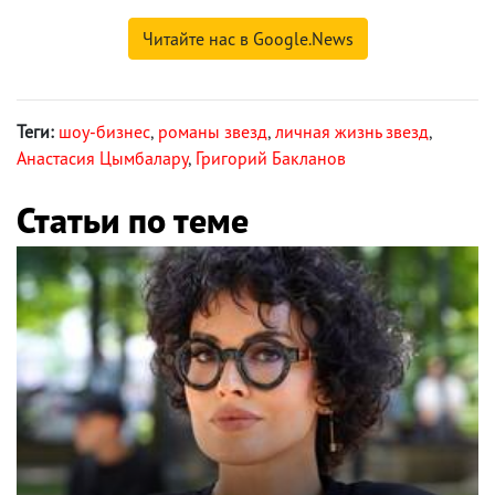
Читайте нас в Google.News
Теги:
шоу-бизнес
,
романы звезд
,
личная жизнь звезд
,
Анастасия Цымбалару
,
Григорий Бакланов
Статьи по теме