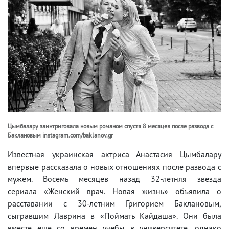
Цымбалару заинтриговала новым романом спустя 8 месяцев после развода с
Баклановым instagram.com/baklanov.gr
Известная украинская актриса Анастасия Цымбалару
впервые рассказала о новых отношениях после развода с
мужем. Восемь месяцев назад 32-летняя звезда
сериала «Женский врач. Новая жизнь» объявила о
расставании с 30-летним Григорием Баклановым,
сыгравшим Лаврина в «Поймать Кайдаша». Они была
вместе еще со времен учебы в университете, однако