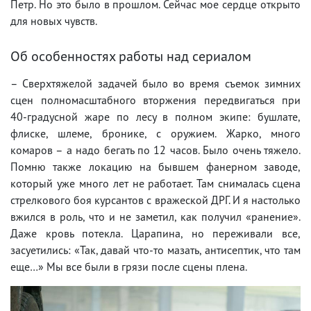
Петр. Но это было в прошлом. Сейчас мое сердце открыто
для новых чувств.
Об особенностях работы над сериалом
– Сверхтяжелой задачей было во время съемок зимних
сцен полномасштабного вторжения передвигаться при
40-градусной жаре по лесу в полном экипе: бушлате,
флиске, шлеме, бронике, с оружием. Жарко, много
комаров – а надо бегать по 12 часов. Было очень тяжело.
Помню также локацию на бывшем фанерном заводе,
который уже много лет не работает. Там снималась сцена
стрелкового боя курсантов с вражеской ДРГ. И я настолько
вжился в роль, что и не заметил, как получил «ранение».
Даже кровь потекла. Царапина, но переживали все,
засуетились: «Так, давай что-то мазать, антисептик, что там
еще…» Мы все были в грязи после сцены плена.