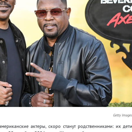
Getty Image
мериканские актеры, скоро станут родственниками: их дет