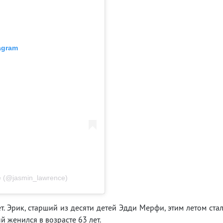
tagram
e (@jasmin_lawrence)
т. Эрик, старший из десяти детей Эдди Мерфи, этим летом ста
й женился в возрасте 63 лет.