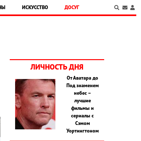
НЫ
ИСКУССТВО
ДОСУГ
ЛИЧНОСТЬ ДНЯ
От Аватара до
Под знаменем
о
небес –
лучшие
фильмы и
сериалы с
Сэмом
Уортингтоном