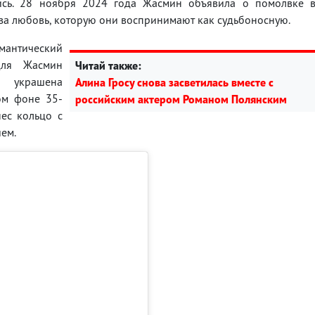
сь. 28 ноября 2024 года Жасмин объявила о помолвке 
 за любовь, которую они воспринимают как судьбоносную.
мантический
для Жасмин
Читай также:
 украшена
Алина Гросу снова засветилась вместе с
том фоне 35-
российским актером Романом Полянским
ес кольцо с
ием.