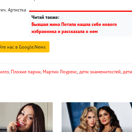
ч. Артистка
Читай также:
Бывшая жена Потапа нашла себе нового
избранника и рассказала о нем
йте нас в Google.News
иллз
,
Плохие парни
,
Мартин Лоуренс
,
дети знаменитостей
,
дет