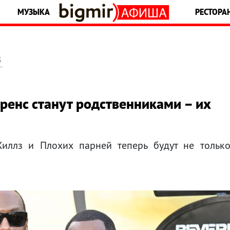
МУЗЫКА
РЕСТОРА
5
енс станут родственниками – их
Хиллз и Плохих парней теперь будут не тольк