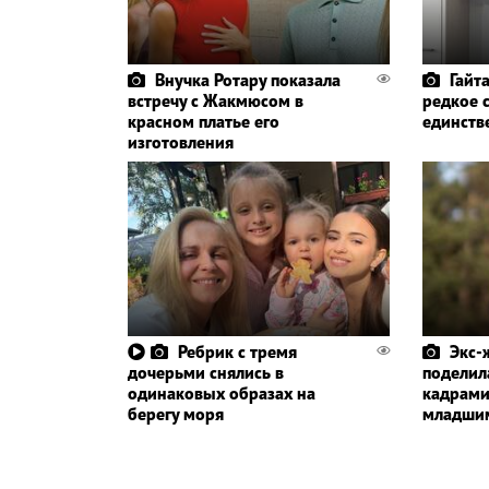
Внучка Ротару показала
Гайт
встречу с Жакмюсом в
редкое 
красном платье его
единств
изготовления
Ребрик с тремя
Экс-
дочерьми снялись в
поделил
одинаковых образах на
кадрами
берегу моря
младши