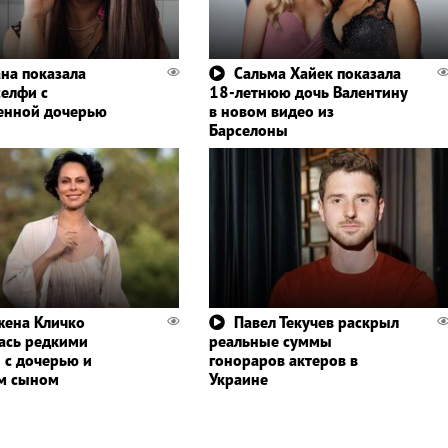
ана показала
Сальма Хайек показала
селфи с
18-летнюю дочь Валентину
енной дочерью
в новом видео из
Барселоны
жена Кличко
Павел Текучев раскрыл
ась редкими
реальные суммы
 с дочерью и
гонораров актеров в
м сыном
Украине