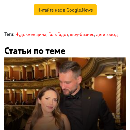
Читайте нас в Google.News
Теги:
Чудо-женщина
,
Галь Гадот
,
шоу-бизнес
,
дети звезд
Статьи по теме