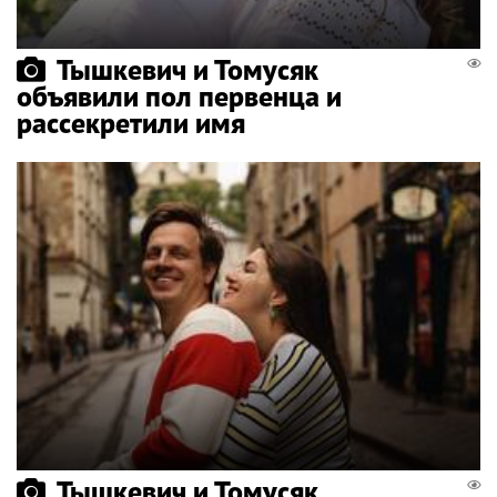
Тышкевич и Томусяк
объявили пол первенца и
рассекретили имя
Тышкевич и Томусяк