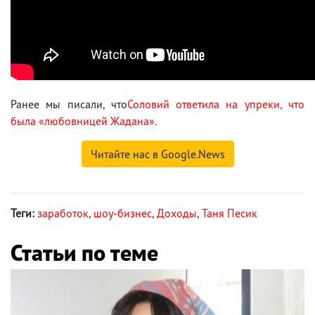
Ранее мы писали, что
Соловий ответила на упреки, что
была «любовницей Жадана».
Читайте нас в Google.News
Теги:
заработок
,
шоу-бизнес
,
Доходы
,
Таня Песик
Статьи по теме