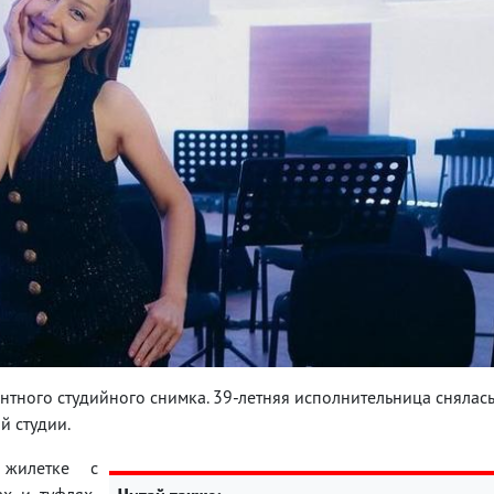
антного студийного снимка. 39-летняя исполнительница снялас
й студии.
 жилетке с
х и туфлях-