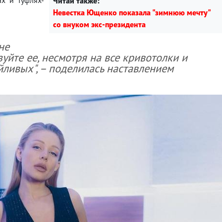
Читай также:
Невестка Ющенко показала "зимнюю мечту"
со внуком экс-президента
не
изуйте ее, несмотря на все кривотолки и
йливых", – поделилась наставлением