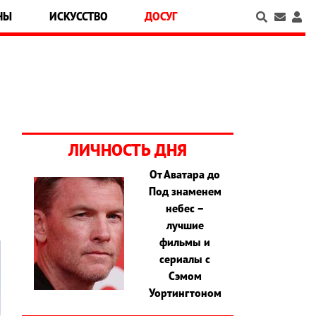
НЫ
ИСКУССТВО
ДОСУГ
ЛИЧНОСТЬ ДНЯ
От Аватара до
Под знаменем
небес –
лучшие
фильмы и
сериалы с
Сэмом
Уортингтоном