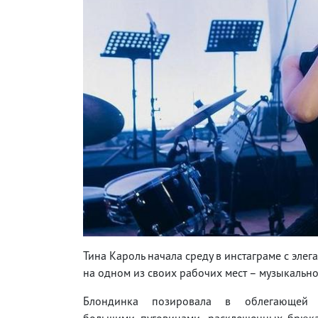
Тина Кароль начала среду в инстаграме с элег
на одном из своих рабочих мест – музыкально
Блондинка позировала в облегающей
большими пуговицами, расклешенных брюка