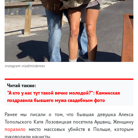
instagram vladimirdantes
Читай также:
"А кто у нас тут такой вечно молодой?": Каминская
поздравила бывшего мужа свадебным фото
Ранее мы писали о том, что бывшая девушка Алекса
Топольского Катя Лозовицкая посетила Аушвиц. Женщину
поразило
место массовых убийств в Польше, которым
руководили нацисты.