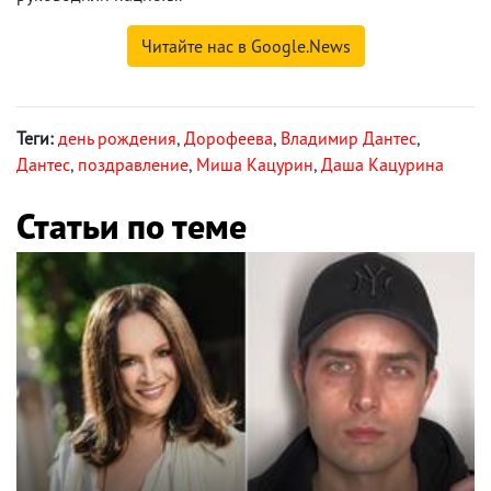
Читайте нас в Google.News
Теги:
день рождения
,
Дорофеева
,
Владимир Дантес
,
Дантес
,
поздравление
,
Миша Кацурин
,
Даша Кацурина
Статьи по теме