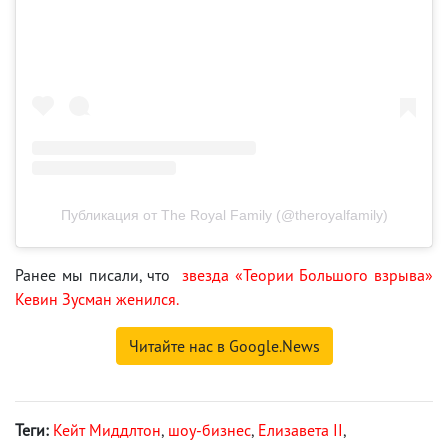
Публикация от The Royal Family (@theroyalfamily)
Ранее мы писали, что
звезда «Теории Большого взрыва»
Кевин Зусман женился.
Читайте нас в Google.News
Теги:
Кейт Миддлтон
,
шоу-бизнес
,
Елизавета II
,