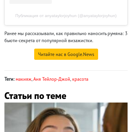
Публикация от anyataylorjoyhun (@anyataylorjoyhun)
Ранее мы рассказывали, как правильно наносить румяна: 3
бьюти-секрета от популярной визажистки.
Читайте нас в Google.News
Теги:
макияж
,
Аня Тейлор-Джой
,
красота
Статьи по теме