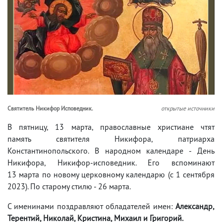
Свя­ти­тель Ни­ки­фор Ис­по­вед­ник.
открытые источники
В пятницу, 13 марта, православные христиане чтят
память святителя Никифора, патриарха
Константинопольского. В народном календаре - День
Никифора, Никифор-исповедник. Его вспоминают
13 марта по новому церковному календарю (с 1 сентября
2023). По старому стилю - 26 марта.
С именинами поздравляют обладателей имен:
Александр,
Терентий, Николай, Кристина, Михаил и Григорий.