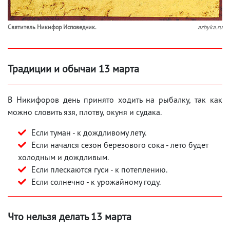
Свя­ти­тель Ни­ки­фор Ис­по­вед­ник.
azbyka.ru
Традиции и обычаи 13 марта
В Никифоров день принято ходить на рыбалку, так как
можно словить язя, плотву, окуня и судака.
Если туман - к дождливому лету.
Если начался сезон березового сока - лето будет
холодным и дождливым.
Если плескаются гуси - к потеплению.
Если солнечно - к урожайному году.
Что нельзя делать 13 марта