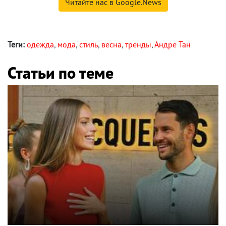
Читайте нас в Google.News
Теги:
одежда
,
мода
,
стиль
,
весна
,
тренды
,
Андре Тан
Статьи по теме