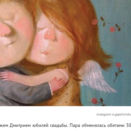
instagram e.gapchinsk
ужем Дмитрием юбилей свадьбы. Пара обменялась обетами 3