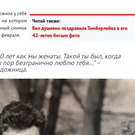
ожила у себя
, на котором
Читай также:
енный снимок
Бил душевно поздравила Тимберлейка в его
 февраля.
42-летие босым фото
0 лет как мы женаты. Такой ты был, когда
их пор безгранично люблю тебя…" –
удожница.