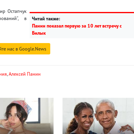
ир Остапчук
ований", в
Читай также:
Панин показал первую за 10 лет встречу с
Билык
йте нас в Google.News
ния
,
Алексей Панин