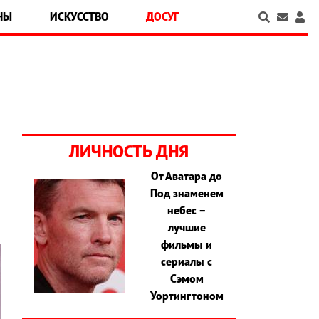
НЫ
ИСКУССТВО
ДОСУГ
ЛИЧНОСТЬ ДНЯ
От Аватара до
я
Под знаменем
небес –
лучшие
фильмы и
сериалы с
Сэмом
Уортингтоном