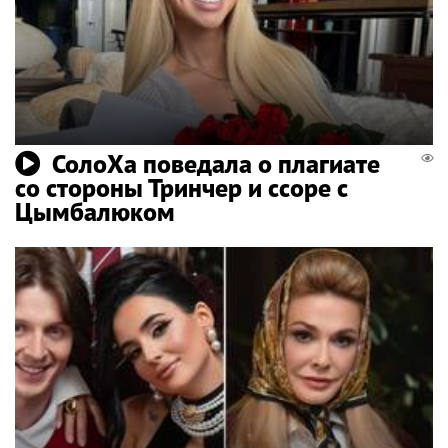
СолоХа поведала о плагиате
со стороны Тринчер и ссоре с
Цымбалюком