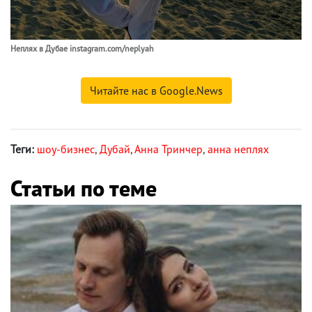
Неплях в Дубае instagram.com/neplyah
Читайте нас в Google.News
Теги:
шоу-бизнес
,
Дубай
,
Анна Тринчер
,
анна неплях
Статьи по теме