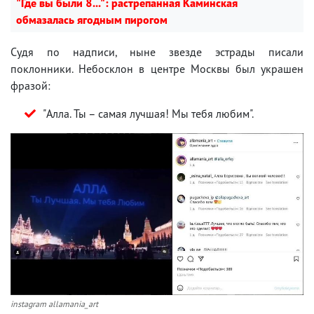
"Где вы были 8...": растрепанная Каминская
обмазалась ягодным пирогом
Судя по надписи, ныне звезде эстрады писали
поклонники. Небосклон в центре Москвы был украшен
фразой:
"Алла. Ты – самая лучшая! Мы тебя любим".
instagram allamania_art