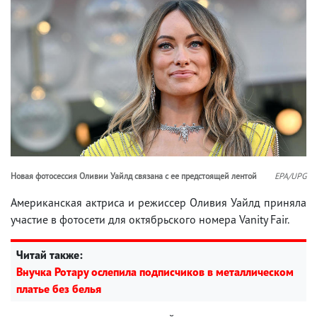
Новая фотосессия Оливии Уайлд связана с ее предстоящей лентой
EPA/UPG
Американская актриса и режиссер Оливия Уайлд приняла
участие в фотосети для октябрьского номера Vanity Fair.
Читай также:
Внучка Ротару ослепила подписчиков в металлическом
платье без белья