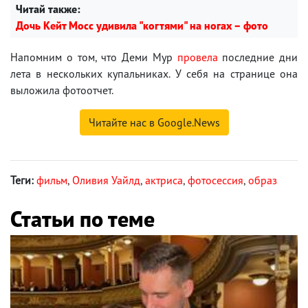
Читай также:
Дочь Кейт Мосс удивила "когтями" на ногах – фото
Напомним о том, что Деми Мур
провела
последние дни
лета в нескольких купальниках. У себя на странице она
выложила фотоотчет.
Читайте нас в Google.News
Теги:
фильм
,
Оливия Уайлд
,
актриса
,
фотосессия
,
образ
Статьи по теме