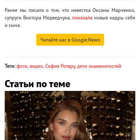
Ранее мы писали о том, что невестка Оксаны Марченко,
супруги Виктора Медведчука,
показала
новые кадры себя
и сына.
Читайте нас в Google.News
Теги:
фото
,
видео
,
София Ротару
,
дети знаменитостей
Статьи по теме