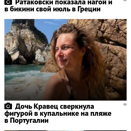
Ратаковски показала нагой и
в бикини свой июль в Греции
Дочь Кравец сверкнула
фигурой в купальнике на пляже
в Португалии