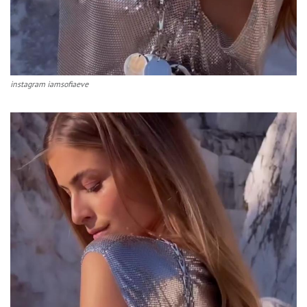
instagram iamsofiaeve