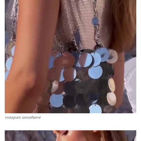
instagram iamsofiaeve