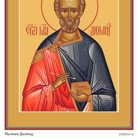
Му­че­ник Ди­о­мид.
azbyka.ru