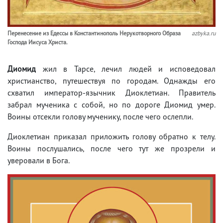
Перенесение из Едессы в Константинополь Нерукотворного Образа
azbyka.ru
Господа Иисуса Христа.
Диомид
жил в Тарсе, лечил людей и исповедовал
христианство, путешествуя по городам. Однажды его
схватил император-язычник Диоклетиан. Правитель
забрал мученика с собой, но по дороге Диомид умер.
Воины отсекли голову мученику, после чего ослепли.
Диоклетиан приказал приложить голову обратно к телу.
Воины послушались, после чего тут же прозрели и
уверовали в Бога.