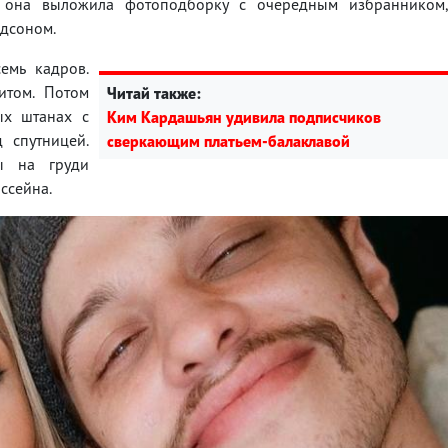
е она выложила фотоподборку с очередным избранником
идсоном.
емь кадров.
итом. Потом
Читай также:
ых штанах с
Ким Кардашьян удивила подписчиков
 спутницей.
сверкающим платьем-балаклавой
ы на груди
ассейна.