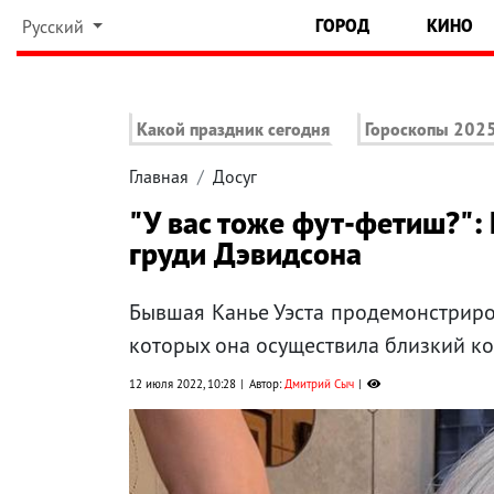
ГОРОД
КИНО
Русский
Какой праздник сегодня
Гороскопы 202
Главная
Досуг
"У вас тоже фут-фетиш?":
груди Дэвидсона
Бывшая Канье Уэста продемонстриро
которых она осуществила близкий к
12 июля 2022, 10:28
Автор:
Дмитрий Сыч