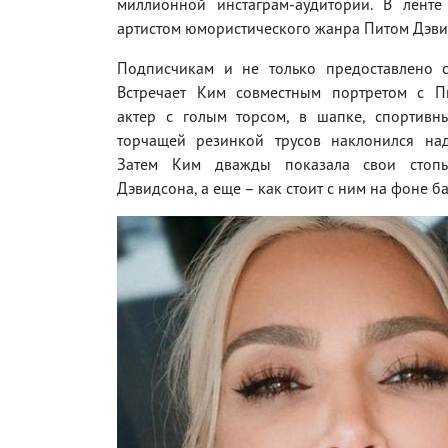
миллионной инстаграм-аудитории. В лент
артистом юмористического жанра Питом Дэв
Подписчикам и не только предоставлено с
Встречает Ким совместным портретом с П
актер с голым торсом, в шапке, спортивн
торчащей резинкой трусов наклонился над
Затем Ким дважды показала свои стоп
Дэвидсона, а еще – как стоит с ним на фоне б