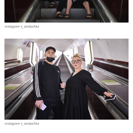
instagram v_serduchka
instagram v_serduchka