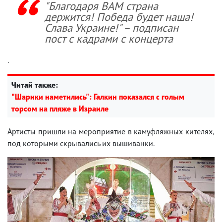
"Благодаря ВАМ страна
держится! Победа будет наша!
Слава Украине!" – подписан
пост с кадрами с концерта
.
Читай также:
"Шарики наметились": Галкин показался с голым
торсом на пляже в Израиле
Артисты пришли на мероприятие в камуфляжных кителях,
под которыми скрывались их вышиванки.