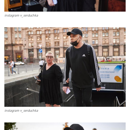
instagram v_serduchka
instagram v_serduchka