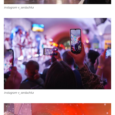
instagram v_serduchka
instagram v_serduchka