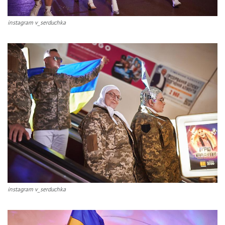
instagram v_serduchka
instagram v_serduchka