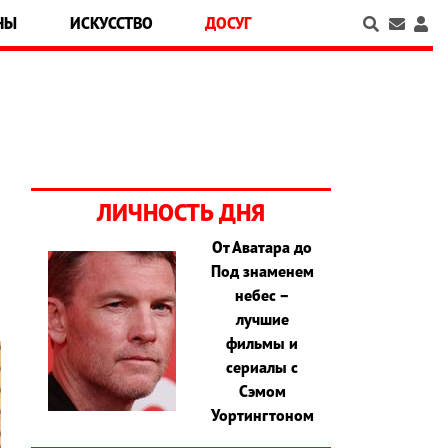
НЫ
ИСКУССТВО
ДОСУГ
ЛИЧНОСТЬ ДНЯ
От Аватара до
Под знаменем
небес –
лучшие
фильмы и
сериалы с
Сэмом
Уортингтоном