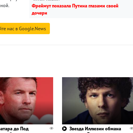
ной.
Фреймут показала Путина глазами своей
дочери
йте нас в Google.News
ватара до Под
Звезда Иллюзии обмана