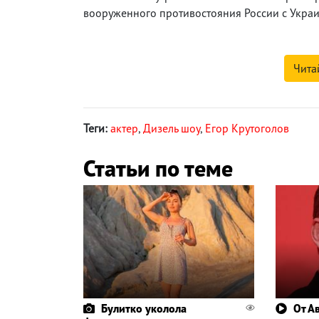
вооруженного противостояния России с Украи
Чита
Теги:
актер
,
Дизель шоу
,
Егор Крутоголов
Статьи по теме
Булитко уколола
От А