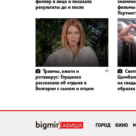
филлер в лицо и показала
знамене
результаты до и после
фильмы 
Уортинг
Травмы, ожоги и
Свет
ротавирус: Глущенко
Цымбалю
рассказала об отдыхе в
на свад
Болгарии с сыном и отцом
образах
ГОРОД
КИНО