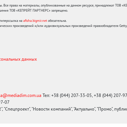
 Все права на материалы, опубликованные на данном ресурсе, принадлежат ТОВ «
решения ТОВ «КЕПРЕЙТ ПАРТНЕРС» запрещено.
 гиперссылка на
afisha.bigmir.net
обязательна.
ических произведений и/или аудиовизуальных произведений правообладателя Getty I
рсональных данных
ma@mediadim.com.ua
Тел: +38 (044) 207-33-05, +38 (044) 207-9
97-07
, "Спецпроект", "Новости компаний", "Актуально", "Промо", публ