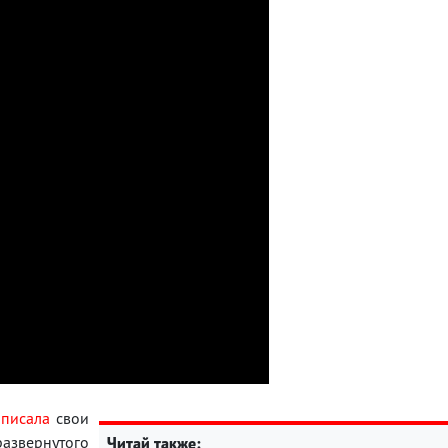
описала
свои
развернутого
Читай также: