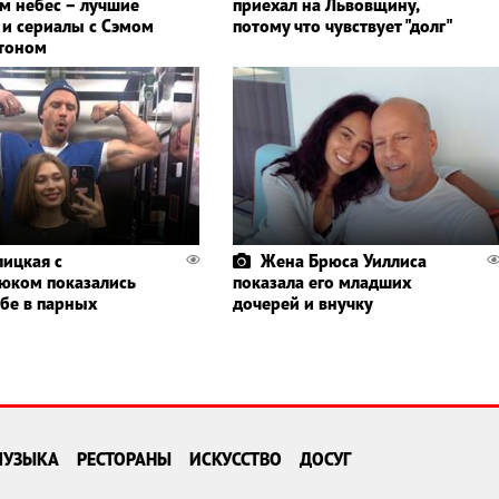
м небес – лучшие
приехал на Львовщину,
и сериалы с Сэмом
потому что чувствует "долг"
тоном
лицкая с
Жена Брюса Уиллиса
ком показались
показала его младших
ьбе в парных
дочерей и внучку
МУЗЫКА
РЕСТОРАНЫ
ИСКУССТВО
ДОСУГ