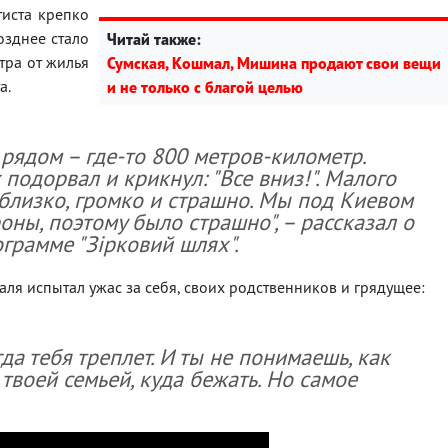
тиста крепко
озднее стало
Читай также:
тра от жилья
Сумская, Кошмал, Мишина продают свои вещи
а.
и не только с благой целью
 рядом – где-то 800 метров-километр.
 подорвал и крикнул: "Все вниз!". Малого
ь близко, громко и страшно. Мы под Киевом
оны, поэтому было страшно", – рассказал о
грамме "Зірковий шлях".
ля испытал ужас за себя, своих родственников и грядущее:
да тебя треплет. И ты не понимаешь, как
 твоей семьей, куда бежать. Но самое