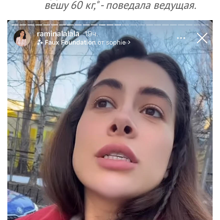
вешу 60 кг," - поведала ведущая.