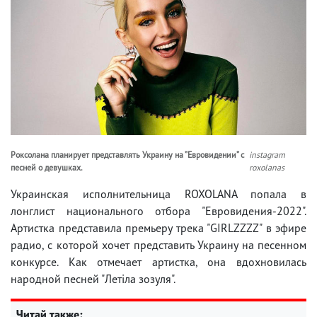
Роксолана планирует представлять Украину на ”Евровидении” с
instagram
песней о девушках.
roxolanas
Украинская исполнительница ROXOLANA попала в
лонглист национального отбора "Евровидения-2022".
Артистка представила премьеру трека "GIRLZZZZ" в эфире
радио, с которой хочет представить Украину на песенном
конкурсе. Как отмечает артистка, она вдохновилась
народной песней "Летіла зозуля".
Читай также: