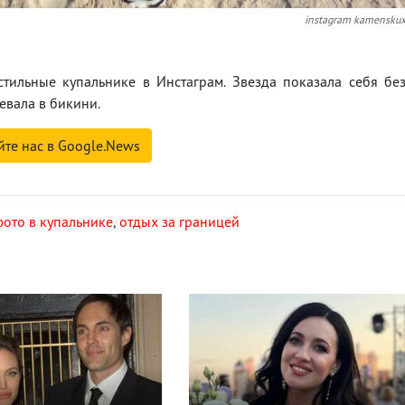
instagram kamensku
 стильные купальнике в Инстаграм. Звезда показала себя бе
евала в бикини.
йте нас в Google.News
фото в купальнике
,
отдых за границей