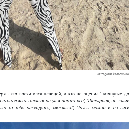
instagram kamensku
я - кто восхитился певицей, а кто не оценил "натянутые д
ть натягивать плавки на уши портит все", "Шикарная, но тали
лако от тебя расходятся, милашка!", "Трусы можно и на сис