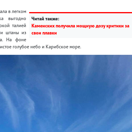
ала в легком
ка выгодно
Читай также:
окой талией
Каменских получила мощную дозу критики за
ги штаны из
свои плавки
та. На фоне
чистое голубое небо и Карибское море.