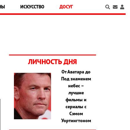
НЫ
ИСКУССТВО
ДОСУГ
ЛИЧНОСТЬ ДНЯ
От Аватара до
Под знаменем
небес –
лучшие
фильмы и
сериалы с
Сэмом
Уортингтоном