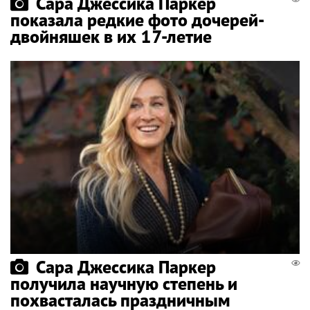
Сара Джессика Паркер
показала редкие фото дочерей-
двойняшек в их 17-летие
Сара Джессика Паркер
получила научную степень и
похвасталась праздничным