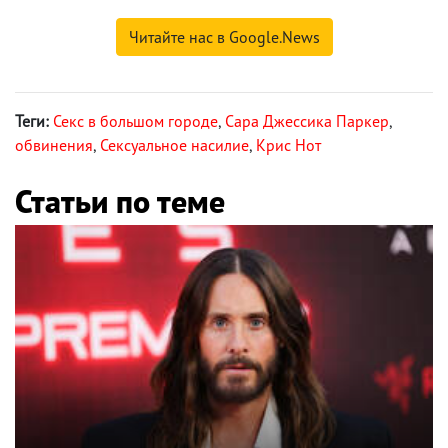
Читайте нас в Google.News
Теги:
Секс в большом городе
,
Сара Джессика Паркер
,
обвинения
,
Сексуальное насилие
,
Крис Нот
Статьи по теме