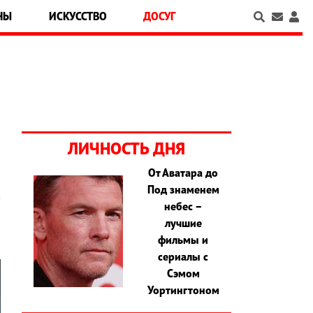
НЫ
ИСКУССТВО
ДОСУГ
ЛИЧНОСТЬ ДНЯ
От Аватара до
Под знаменем
е
небес –
лучшие
фильмы и
сериалы с
Сэмом
Уортингтоном