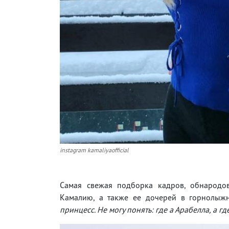
instagram kamaliyaofficial
Самая свежая подборка кадров, обнародов
Камалию, а также ее дочерей в горнолыжн
принцесс. Не могу понять: где а Арабелла, а г