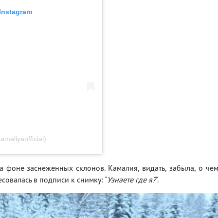
Instagram
aliyaofficial)
 фоне заснеженных склонов. Камалия, видать, забыла, о че
совалась в подписи к снимку: "
Узнаете где я?
".