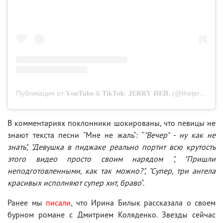
Публикация от 𝐘𝐨𝐮𝐓𝐮𝐛𝐞 & 𝐓𝐢𝐤𝐓𝐨𝐤: 𝐉𝐄𝐑𝐑𝐘 𝐇𝐄𝐈𝐋 (@thejerryheil)
В комментариях поклонники шокированы, что певицы не
знают текста песни "Мне не жаль": "
"Вечер" - ну как не
знать", "Девушка в пиджаке реально портит всю крутость
этого видео просто своим нарядом ", "Пришли
неподготовленными, как так можно?", "Супер, три ангела
красивых исполняют супер хит, браво
".
Ранее мы
писали
, что Ирина Билык рассказала о своем
бурном романе с Дмитрием Коляденко. Звезды сейчас