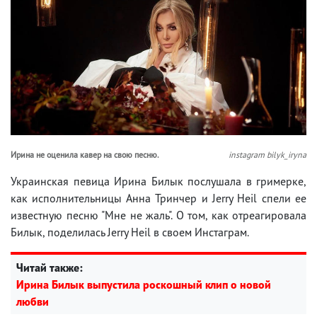
Ирина не оценила кавер на свою песню.
instagram bilyk_iryna
Украинская певица Ирина Билык послушала в гримерке,
как исполнительницы Анна Тринчер и Jerry Heil спели ее
известную песню "Мне не жаль". О том, как отреагировала
Билык, поделилась Jerry Heil в своем Инстаграм.
Читай также:
Ирина Билык выпустила роскошный клип о новой
любви