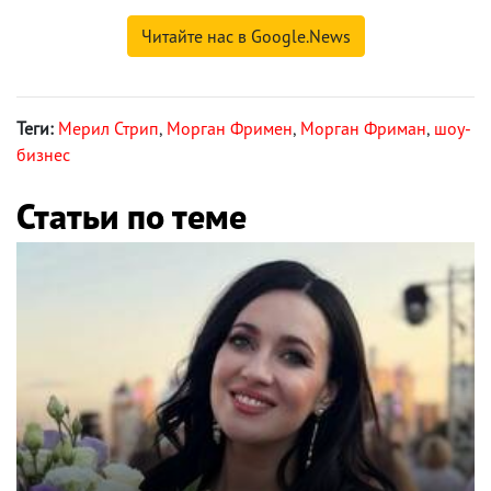
Читайте нас в Google.News
Теги:
Мерил Стрип
,
Морган Фримен
,
Морган Фриман
,
шоу-
бизнес
Статьи по теме