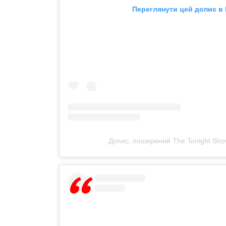
Переглянути цей допис в 
Допис, поширений The Tonight Show