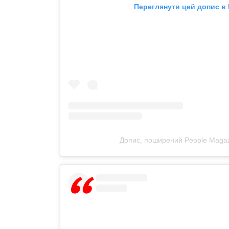
Переглянути цей допис в 
Допис, поширений People Magaz