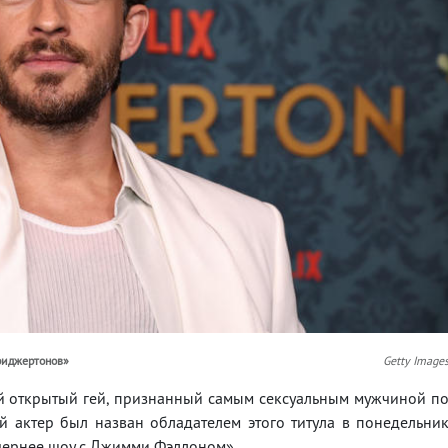
риджертонов»
Getty Image
й открытый гей, признанный самым сексуальным мужчиной п
й актер был назван обладателем этого титула в понедельни
ечернее шоу с Джимми Фэллоном».