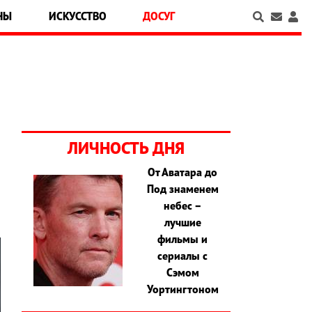
НЫ
ИСКУССТВО
ДОСУГ
ЛИЧНОСТЬ ДНЯ
От Аватара до
Под знаменем
небес –
лучшие
фильмы и
сериалы с
Сэмом
Уортингтоном