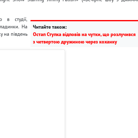
 в студії,
кладинки. На
Читайте також:
у на південь
Остап Ступка відповів на чутки, що розлучився
з четвертою дружиною через коханку