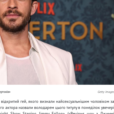
ертонів»
Getty Image
 відкритий гей, якого визнали найсексуальнішим чоловіком з
кого актора назвали володарем цього титулу в понеділок увечер
night Show Starring Jimmy Fallon» («Вечірнє шоу з Джимм