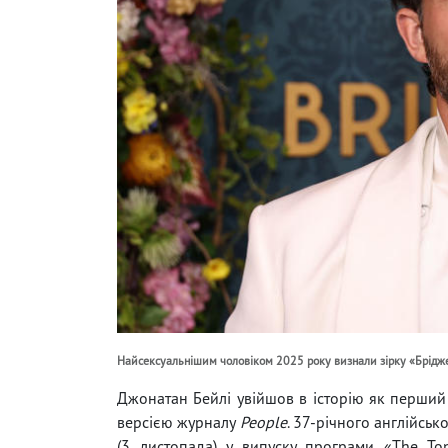
Найсексуальнішим чоловіком 2025 року визнали зірку «Брідж
Джонатан Бейлі увійшов в історію як перший
версією журналу
People
. 37-річного англійсь
(3 листопада) у випуску програми «The To