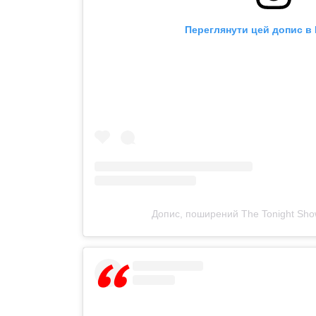
Переглянути цей допис в 
Допис, поширений The Tonight Show