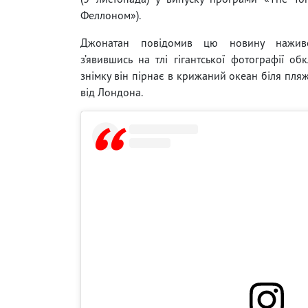
Феллоном»).
Джонатан повідомив цю новину наживо
з’явившись на тлі гігантської фотографії об
знімку він пірнає в крижаний океан біля пляж
від Лондона.