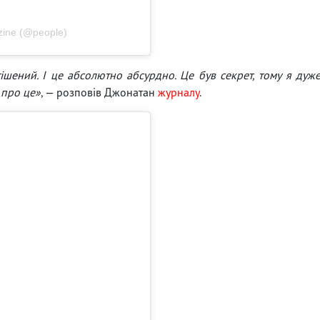
ine (@people)
тішений. І це абсолютно абсурдно. Це був секрет, тому я дуж
 про це»
, — розповів Джонатан
журналу
.