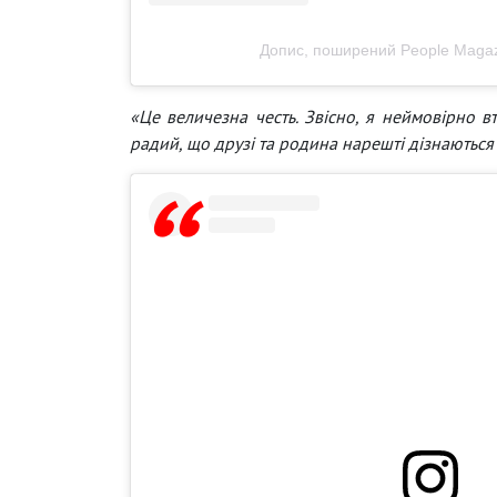
Допис, поширений People Magaz
«Це величезна честь. Звісно, я неймовірно в
радий, що друзі та родина нарешті дізнаються