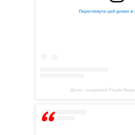
Переглянути цей допис в 
Допис, поширений People Magaz