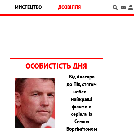
МИСТЕЦТВО
ДОЗВІЛЛЯ
ОСОБИСТІСТЬ ДНЯ
Від Аватара
до Під стягом
небес –
найкращі
фільми й
серіали із
Семом
Вортінґтоном