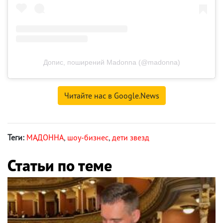
Допис, поширений Madonna (@madonna)
Читайте нас в Google.News
Теги:
МАДОННА
,
шоу-бизнес
,
дети звезд
Статьи по теме