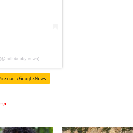
(@milliebobbybrown)
йте нас в Google.News
езд