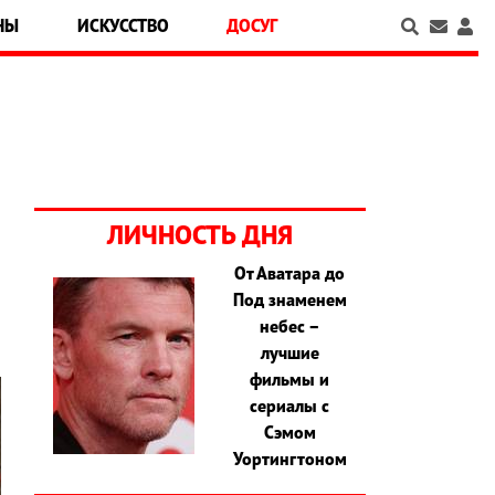
НЫ
ИСКУССТВО
ДОСУГ
ЛИЧНОСТЬ ДНЯ
От Аватара до
Под знаменем
небес –
лучшие
фильмы и
сериалы с
Сэмом
Уортингтоном