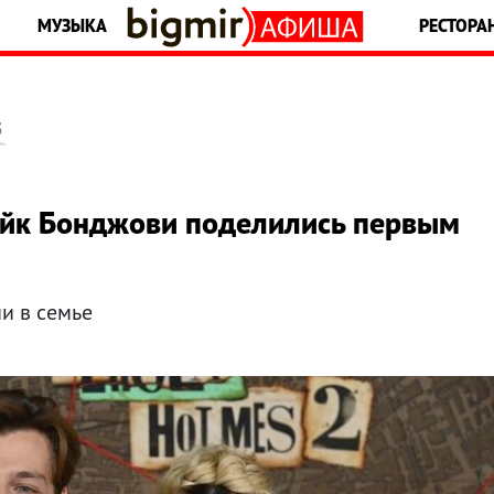
МУЗЫКА
РЕСТОРА
5
йк Бонджови поделились первым
и в семье