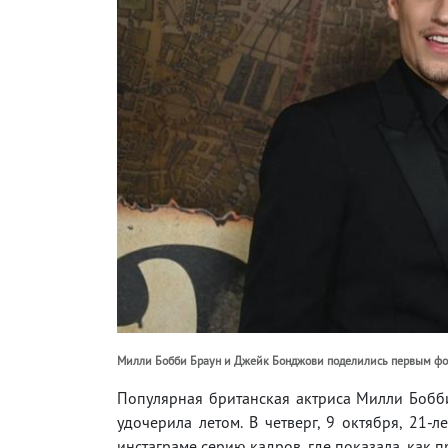
Милли Бобби Браун и Джейк Бонджови поделились первым фо
Популярная британская актриса Милли Бобб
удочерила летом. В четверг, 9 октября, 21-
инстаграме серию кадров, где показала, как 