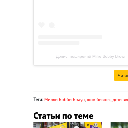
Допис, поширений Millie Bobby Brown 
Чита
Теги:
Милли Бобби Браун
,
шоу-бизнес
,
дети зв
Статьи по теме