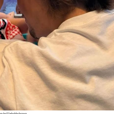
om/milliebobbybrown