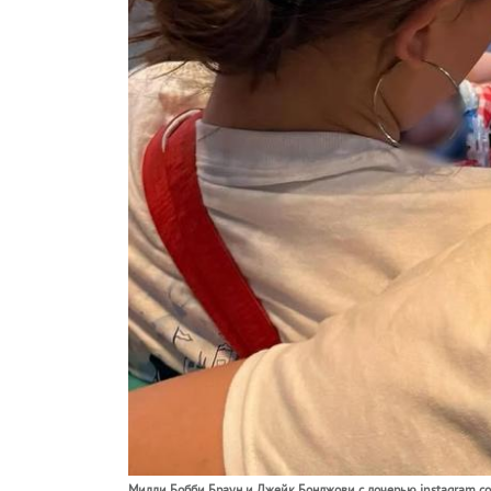
Милли Бобби Браун и Джейк Бонджови с дочерью instagram.c