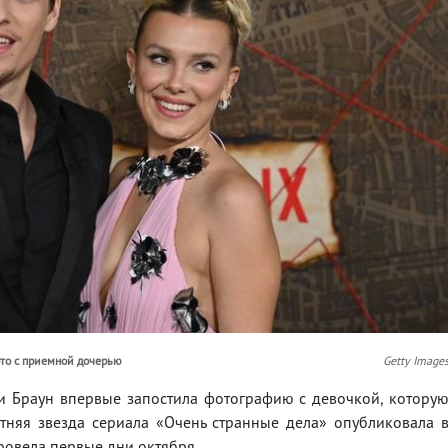
то с приемной дочерью
Getty Image
и Браун впервые запостила фотографию с девочкой, котору
летняя звезда сериала «Очень странные дела» опубликовала 
провела первые дни октября.