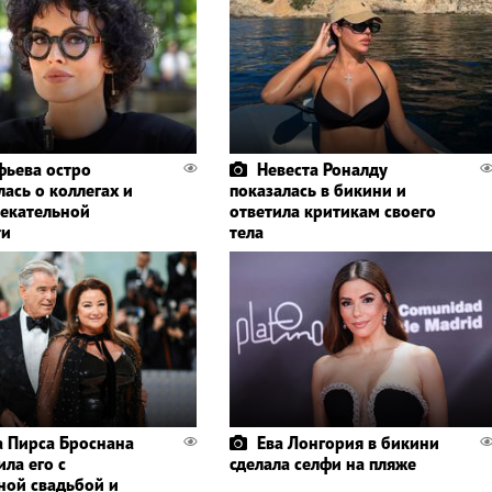
фьева остро
Невеста Роналду
ась о коллегах и
показалась в бикини и
лекательной
ответила критикам своего
ти
тела
 Пирса Броснана
Ева Лонгория в бикини
ла его с
сделала селфи на пляже
ной свадьбой и