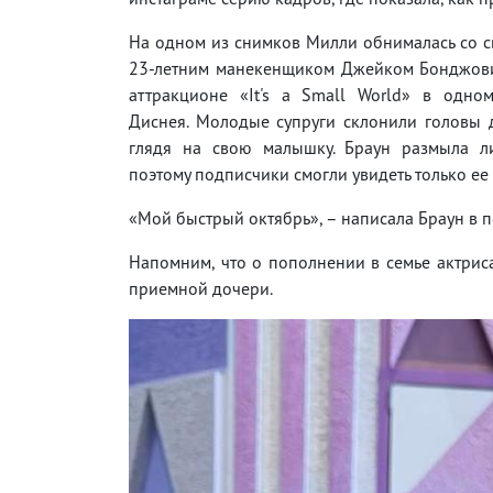
На одном из снимков Милли обнималась со 
23-летним манекенщиком Джейком Бонджови,
аттракционе «It's a Small World» в одно
Диснея. Молодые супруги склонили головы д
глядя на свою малышку. Браун размыла л
поэтому подписчики смогли увидеть только ее
«Мой быстрый октябрь», – написала Браун в 
Напомним, что о пополнении в семье актриса
приемной дочери.