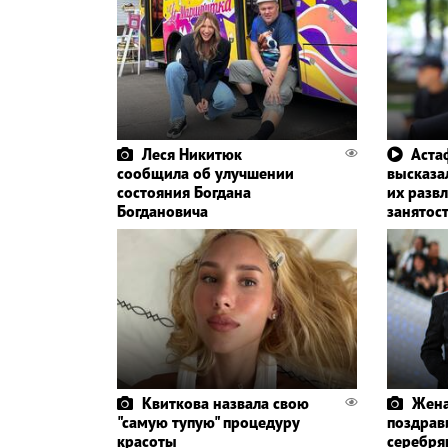
Леся Никитюк
Аста
сообщила об улучшении
высказал
состояния Богдана
их разв
Богдановича
занятос
Квиткова назвала свою
Жена
"самую тупую" процедуру
поздрави
красоты
серебря