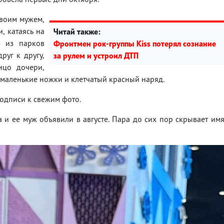
своим мужем,
 катаясь на
Читай также:
м из парков
Фронтмен рок-группы Kiss потерял сознание
руг к другу,
за рулем и устроил ДТП
ицо дочери,
 маленькие ножки и клетчатый красный наряд.
подписи к свежим фото.
 и ее муж объявили в августе. Пара до сих пор скрывает им