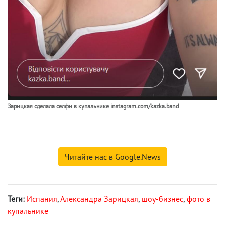
Зарицкая сделала селфи в купальнике instagram.com/kazka.band
Читайте нас в Google.News
Теги:
Испания
,
Александра Зарицкая
,
шоу-бизнес
,
фото в
купальнике