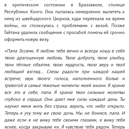
в критическом состоянии в Браззавиле, столице
Республики Конго. Она пыталась немедленно вылететь к
нему из швейцарского Цюриха, куда переехала на время
войны, но столкнулась с проблемами с визой. Позже
Гайтана удалила сообщение с просьбой помочь ей срочно
оформить новую визу.
«Папа Эссами, Я люблю тебя вечно и всегда ношу в себе
твою драгоценную любовь. Твою доброту, твою улыбку,
твои тёплые объятия, твою мудрость, твою веру и твой
любящий взгляд... Слезы радости при каждой нашей
встрече, звук твоего голоса, наполненного болью и
тревогой в самые тяжелые моменты моей жизни. Я храню
все это в себе, папа. Я храню твои сильные молитвы
глубоко в сердце. Они дают мне силы каждый день. Ты
научил меня жить без страха, верить, что небо открыто.
Теперь я учу тому же свою дочь. Мы не боимся, папа. И
даже если я не вижу тебя своими глазами, я вижу тебя
яснее, когда закрываю их. Я чувствую тебя рядом. Теперь