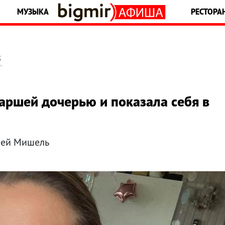
МУЗЫКА
РЕСТОРА
5
таршей дочерью и показала себя в
тней Мишель