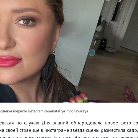
ольном возрасте instagram.com/nataliya_mogilevskaya
левская по случаю Дня знаний обнародовала новое фото с
на своей странице в инстаграме звезда сцены разместила кадр
иси к редкому снимку Наталья объявила о том, что девочк