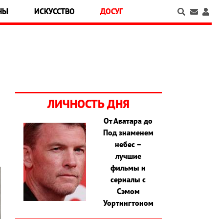
НЫ
ИСКУССТВО
ДОСУГ
ЛИЧНОСТЬ ДНЯ
От Аватара до
Под знаменем
небес –
лучшие
фильмы и
сериалы с
Сэмом
Уортингтоном