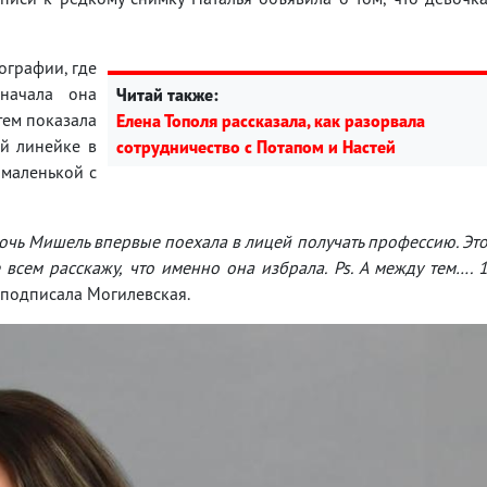
ографии, где
начала она
Читай также:
тем показала
Елена Тополя рассказала, как разорвала
ой линейке в
сотрудничество с Потапом и Настей
 маленькой с
очь Мишель впервые поехала в лицей получать профессию. Эт
всем расскажу, что именно она избрала. Ps. А между тем…. 
— подписала Могилевская.