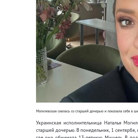
Могилевская снялась со старшей дочерью и показала себя в шк
Украинская исполнительница Наталья Моги
старшей дочерью. В понедельник, 1 сентярбя, 
где она обнимала 13-летнюю Мишель. В подп