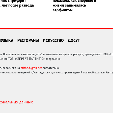
иях с Гриффит
показала, как впервые в
 лет после развода
жизни занималась
серфингом
МУЗЫКА
РЕСТОРАНЫ
ИСКУССТВО
ДОСУГ
 Все права на материалы, опубликованные на данном ресурсе, принадлежат ТОВ «
решения ТОВ «КЕПРЕЙТ ПАРТНЕРС» запрещено.
 гиперссылка на
afisha.bigmir.net
обязательна.
ических произведений и/или аудиовизуальных произведений правообладателя Getty I
рсональных данных