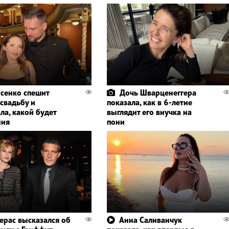
сенко спешит
Дочь Шварценеггера
 свадьбу и
показала, как в 6-летие
ла, какой будет
выглядит его внучка на
ния
пони
ерас высказался об
Анна Саливанчук