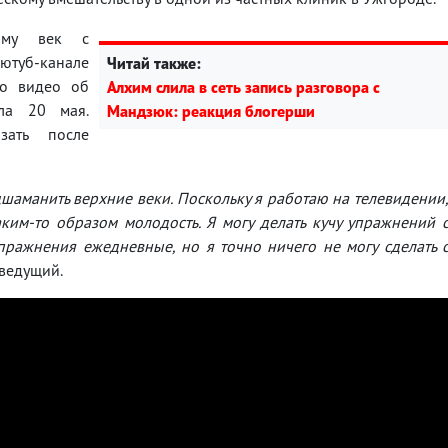
рму век с
ютуб-канале
Читай также:
о видео об
Алхим слила в сеть запись разговора с
ла 20 мая.
Мандзюк: реакция блогерши
ать после
дшаманить верхние веки. Поскольку я работаю на телевидении
ким-то образом молодость. Я могу делать кучу упражнений 
упражнения ежедневные, но я точно ничего не могу сделать 
 ведущий.