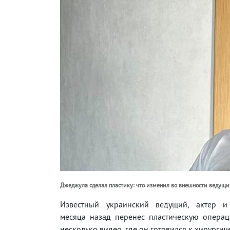
Джеджула сделал пластику: что изменил во внешности ведущий
Известный украинский ведущий, актер 
месяца назад перенес пластическую операц
несколько видео, где он готовился к хирургич