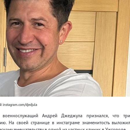
 instagram.com/djedjula
и военнослужащий Андрей Джеджула признался, что тр
ию. На своей странице в инстаграме знаменитость выложи
ескому вмешательству в одной из частных клиник в Ужгороде.