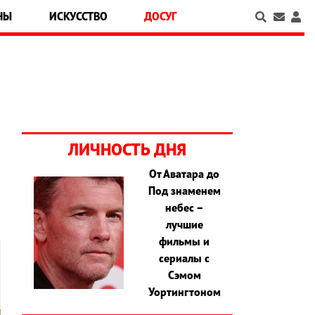
НЫ
ИСКУССТВО
ДОСУГ
ЛИЧНОСТЬ ДНЯ
От Аватара до
Под знаменем
небес –
лучшие
фильмы и
сериалы с
Сэмом
Уортингтоном