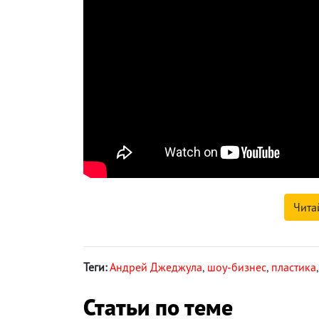
Чита
Теги:
Андрей Джеджула
,
шоу-бизнес
,
пластика
Статьи по теме