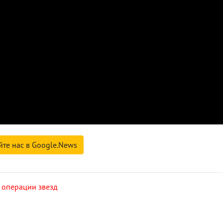
йте нас в Google.News
,
операции звезд