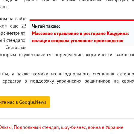
ап».
ном на сайте
цким еще 23
Читай также:
ерсиметрия»,
Массовое отравление в ресторане Кацурина:
ый стендап»,
полиция открыла уголовное производство
 Святослав
 которым осуществляется определение «критически важных
канты, а также комики из «Подпольного стендапа» активн
я средства в поддержку украинских защитников на свои
йте нас в Google.News
Эльзы
,
Подпольный стендап
,
шоу-бизнес
,
война в Украине