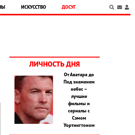
НЫ
ИСКУССТВО
ДОСУГ
ЛИЧНОСТЬ ДНЯ
От Аватара до
Под знаменем
небес –
лучшие
фильмы и
сериалы с
Сэмом
Уортингтоном