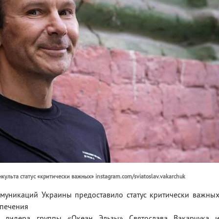
ульта статус «критически важных» instagram.com/sviatoslav.vakarchuk
ммуникаций Украины предоставило статус критически важны
спечения
 лидера группы «Океан Эльзы» Святослава Вакарчука 