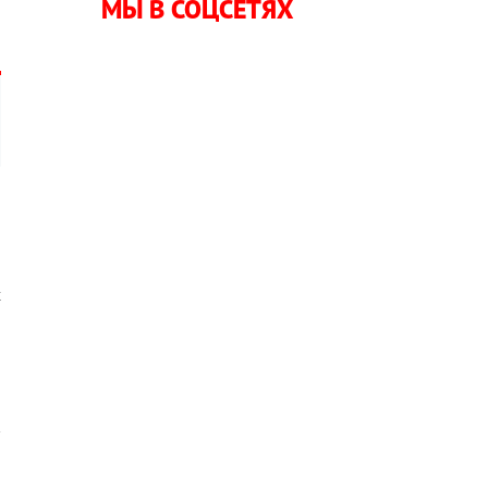
МЫ В СОЦСЕТЯХ
»
о
х