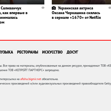
 Саливанчук
Украинская актриса
, как впервые в
Оксана Черкашина снялась
анималась
в сериале «1670» от Netflix
гом
МУЗЫКА
РЕСТОРАНЫ
ИСКУССТВО
ДОСУГ
 Все права на материалы, опубликованные на данном ресурсе, принадлежат ТОВ «
решения ТОВ «КЕПРЕЙТ ПАРТНЕРС» запрещено.
 гиперссылка на
afisha.bigmir.net
обязательна.
ических произведений и/или аудиовизуальных произведений правообладателя Getty I