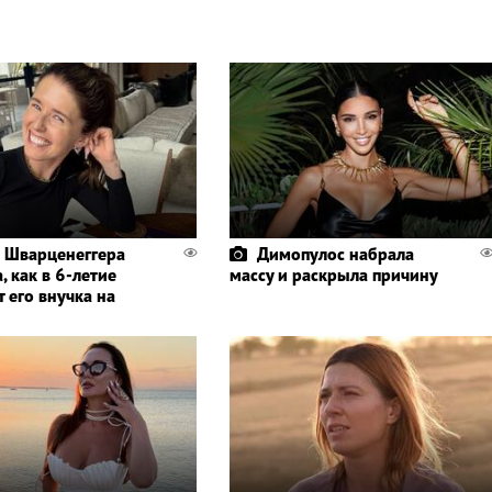
 Шварценеггера
Димопулос набрала
, как в 6-летие
массу и раскрыла причину
 его внучка на