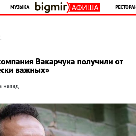
МУЗЫКА
РЕСТОРА
5
компания Вакарчука получили от
ески важных»
а назад